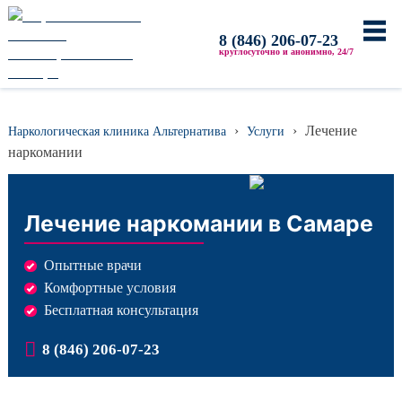
Главная
8 (846) 206-07-23
круглосуточно и анонимно, 24/7
О центре
Услуги и цены
›
›
Лечение
Наркологическая клиника Альтернатива
Услуги
Лечение алкоголима
наркомании
Кодирование от алкоголизма
Вывод из запоя
Вызов нарколога на дом
Лечение наркомании
в Самаре
Лечение наркомании
Лечение игромании
Опытные врачи
Реабилитация наркозависимых
Комфортные условия
Бесплатная консультация
Реабилитация алкоголиков
8 (846) 206-07-23
Отзывы
Контакты